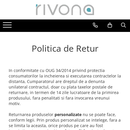
Placute & Semnalistica
Decor evenimente
Cadouri personalizate premium
Tablouri din sticla acrilica
HoReCa
Botez
Trofee personalizate din acrilic
Animale fantastice
Institutii publice
Evenimente corporate
Arbori Aurii Contemporani
Politica de Retur
QR & Social
Nunta
Peisaje urbane
Siluete & Portrete Artistice
Tablouri cu orase celebre
In conformitate cu OUG 34/2014 privind protectia
Texturi Abstracte
consumatorilor la incheierea si executarea contractelor la
distanta, Cumparatorul are dreptul de a denunta
unilateral contractul, doar cu plata taxelor postale de
returnare, in termen de 14 zile lucratoare de la primirea
produsului, fara penalitati si fara invocarea vreunui
motiv.
Returnarea produselor
personalizate
nu se poate face,
conform legii. Prin produs personalizat se intelege, fara a
se limita la aceasta, orice produs pe care au fost