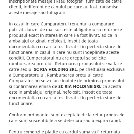
inscriptionate mesaje si/sau fotografii furnizate de catre
clienti, indiferent de canulul pe care au fost transmise
aceste mesaje sau fotografii
In cazul in care Cumparatorul renunta la cumparare
potrivit clauzei de mai sus, este obligatoriu sa returneze
produsul exact in starea in care i-a fost livrat, adica in
ambalajul original, nefolosit, insotit de toata
documentatia cu care a fost livrat si in perfecta stare de
functionare. In cazul in care nu sunt indeplinite aceste
conditii, Cumparatorul nu are dreptul sa solicite
rambursarea pretului. Returnarea produsului se va face
catre sediul
SC RIA HOLDING SRL
, pe cheltuiala exclusiva
a Cumparatorului. Rambursarea pretului catre
Cumparator nu se va face inainte de primirea produsului
si confirmarea emisa de
SC RIA HOLDING SRL
ca acesta
este in ambalajul original, nefolosit, insotit de toata
documentatia cu care a fost livrat si in perfecta stare de
functionare.
Conform ordonantei sunt exceptate de la retur produsele
care sunt susceptibile a se deteriora sau a expira rapid;
Pentru comenzile platite cu cardul suma va fi returnata