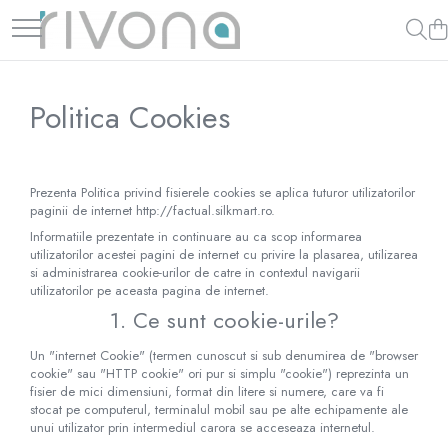
Placute & Semnalistica
Decor evenimente
Cadouri personalizate premium
Tablouri din sticla acrilica
HoReCa
Botez
Trofee personalizate din acrilic
Animale fantastice
Politica Cookies
Institutii publice
Evenimente corporate
Arbori Aurii Contemporani
QR & Social
Nunta
Peisaje urbane
Siluete & Portrete Artistice
Prezenta Politica privind fisierele cookies se aplica tuturor utilizatorilor
paginii de internet http://factual.silkmart.ro.
Tablouri cu orase celebre
Informatiile prezentate in continuare au ca scop informarea
Texturi Abstracte
utilizatorilor acestei pagini de internet cu privire la plasarea, utilizarea
si administrarea cookie-urilor de catre in contextul navigarii
utilizatorilor pe aceasta pagina de internet.
1. Ce sunt cookie-urile?
Un "internet Cookie" (termen cunoscut si sub denumirea de "browser
cookie" sau "HTTP cookie" ori pur si simplu "cookie") reprezinta un
fisier de mici dimensiuni, format din litere si numere, care va fi
stocat pe computerul, terminalul mobil sau pe alte echipamente ale
unui utilizator prin intermediul carora se acceseaza internetul.