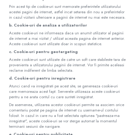
Prin acest tip de cookie-uri sunt memorate preferintele utilizatorului
acestei pagini de internet, astfel incat setarea din nou a preferintelor
in cazul vizitarii ulterioare a paginii de internet nu mai este necesara.
b. Cookie-uri de analiza a utilizatorilor
Aceste cookie-uri ne informeaza daca un anumit utilizator al paginii
de internet a mai vizitat / utilizat aceasta pagina de internet anterior.
Aceste cookie-uri sunt utilizate doar in scopuri statistice.
c. Cookie-uri pentru geotargeting
Aceste cookie-uri sunt utilizate de catre un soft care stabileste tara de
provenienta a utilizatorului paginii de internet. Vor fi primite aceleasi
reclame indiferent de limba selectata.
d. Cookie-uri pentru inregistrare
Atunci cand va inregistrati pe acest site, se genereaza cookie-uri
care memoreaza acest fapt. Serverele utilizeaza aceste cookie-uri
pentru a ne arata contul cu care sunteti inregistrat.
De asemenea, utilizarea acestor cookie-uri permite sa asociem orice
comentariu postat pe pagina de internet cu username-ul contului
folosit. In cazul in care nu a fost selectata optiunea "pastreaza-ma
inregistrat", aceste cookie-uri se vor sterge automat la momentul
terminarii sesiunii de navigare.
e. Cookie-uri pentru publicitate