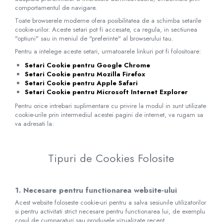
comportamentul de navigare.
Toate browserele moderne ofera posibilitatea de a schimba setarile
cookie-urilor. Aceste setari pot fi accesate, ca regula, in sectiunea
"optiuni" sau in meniul de "preferinte" al browserului tau.
Pentru a intelege aceste setari, urmatoarele linkuri pot fi folositoare:
Setari Cookie pentru Google Chrome
Setari Cookie pentru Mozilla Firefox
Setari Cookie pentru Apple Safari
Setari Cookie pentru Microsoft Internet Explorer
Pentru orice intrebari suplimentare cu privire la modul in sunt utilizate
cookie-urile prin intermediul acestei pagini de internet, va rugam sa
va adresati la:
Tipuri de Cookies Folosite
1. Necesare pentru functionarea website-ului
Acest website foloseste cookie-uri pentru a salva sesiunile utilizatorilor
si pentru activitati strict necesare pentru functionarea lui, de exemplu
cosul de cumparaturi sau produsele vizualizate recent.