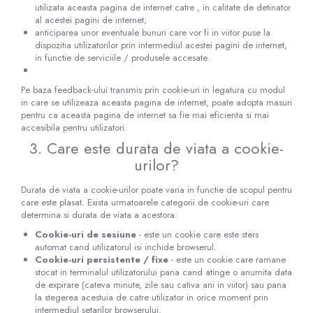
utilizata aceasta pagina de internet catre , in calitate de detinator
al acestei pagini de internet;
anticiparea unor eventuale bunuri care vor fi in viitor puse la
dispozitia utilizatorilor prin intermediul acestei pagini de internet,
in functie de serviciile / produsele accesate.
Pe baza feedback-ului transmis prin cookie-uri in legatura cu modul
in care se utilizeaza aceasta pagina de internet, poate adopta masuri
pentru ca aceasta pagina de internet sa fie mai eficienta si mai
accesibila pentru utilizatori.
3. Care este durata de viata a cookie-
urilor?
Durata de viata a cookie-urilor poate varia in functie de scopul pentru
care este plasat. Exista urmatoarele categorii de cookie-uri care
determina si durata de viata a acestora:
Cookie-uri de sesiune
- este un cookie care este sters
automat cand utilizatorul isi inchide browserul.
Cookie-uri persistente / fixe
- este un cookie care ramane
stocat in terminalul utilizatorului pana cand atinge o anumita data
de expirare (cateva minute, zile sau cativa ani in viitor) sau pana
la stegerea acestuia de catre utilizator in orice moment prin
intermediul setarilor browserului.