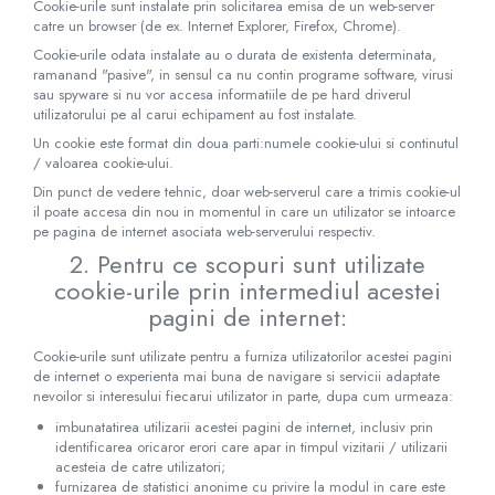
Cookie-urile sunt instalate prin solicitarea emisa de un web-server
catre un browser (de ex. Internet Explorer, Firefox, Chrome).
Cookie-urile odata instalate au o durata de existenta determinata,
ramanand "pasive", in sensul ca nu contin programe software, virusi
sau spyware si nu vor accesa informatiile de pe hard driverul
utilizatorului pe al carui echipament au fost instalate.
Un cookie este format din doua parti:numele cookie-ului si continutul
/ valoarea cookie-ului.
Din punct de vedere tehnic, doar web-serverul care a trimis cookie-ul
il poate accesa din nou in momentul in care un utilizator se intoarce
pe pagina de internet asociata web-serverului respectiv.
2. Pentru ce scopuri sunt utilizate
cookie-urile prin intermediul acestei
pagini de internet:
Cookie-urile sunt utilizate pentru a furniza utilizatorilor acestei pagini
de internet o experienta mai buna de navigare si servicii adaptate
nevoilor si interesului fiecarui utilizator in parte, dupa cum urmeaza:
imbunatatirea utilizarii acestei pagini de internet, inclusiv prin
identificarea oricaror erori care apar in timpul vizitarii / utilizarii
acesteia de catre utilizatori;
furnizarea de statistici anonime cu privire la modul in care este