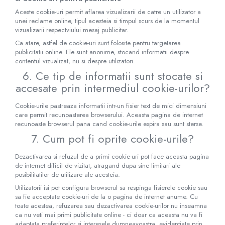
Aceste cookie-uri permit aflarea vizualizarii de catre un utilizator a
unei reclame online, tipul acesteia si timpul scurs de la momentul
vizualizarii respectviului mesaj publicitar.
Ca atare, astfel de cookie-uri sunt folosite pentru targetarea
publicitatii online. Ele sunt anonime, stocand informatii despre
contentul vizualizat, nu si despre utilizatori.
6. Ce tip de informatii sunt stocate si
accesate prin intermediul cookie-urilor?
Cookie-urile pastreaza informatii intr-un fisier text de mici dimensiuni
care permit recunoasterea browserului. Aceasta pagina de internet
recunoaste browserul pana cand cookie-urile expira sau sunt sterse.
7. Cum pot fi oprite cookie-urile?
Dezactivarea si refuzul de a primi cookie-uri pot face aceasta pagina
de internet dificil de vizitat, atragand dupa sine limitari ale
posibilitatilor de utilizare ale acesteia.
Utilizatorii isi pot configura browserul sa respinga fisierele cookie sau
sa fie acceptate cookie-uri de la o pagina de internet anume. Cu
toate acestea, refuzarea sau dezactivarea cookie-urilor nu inseamna
ca nu veti mai primi publicitate online - ci doar ca aceasta nu va fi
adaptata preferintelor si interesele dumneavoastra, evidentiate prin