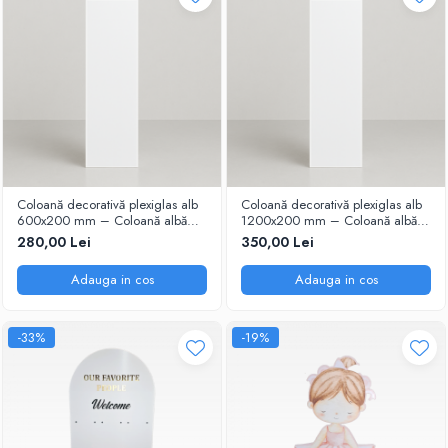
Coloană decorativă plexiglas alb
Coloană decorativă plexiglas alb
600x200 mm – Coloană albă
1200x200 mm – Coloană albă
evenimente
evenimente - Copie
280,00 Lei
350,00 Lei
Adauga in cos
Adauga in cos
-33%
-19%