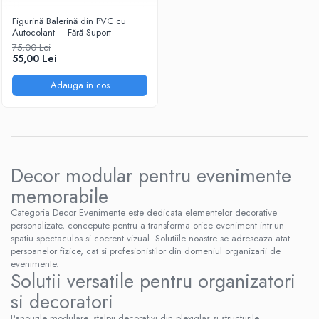
Figurină Balerină din PVC cu
Autocolant – Fără Suport
75,00 Lei
55,00 Lei
Adauga in cos
Decor modular pentru evenimente
memorabile
Categoria Decor Evenimente este dedicata elementelor decorative
personalizate, concepute pentru a transforma orice eveniment intr-un
spatiu spectaculos si coerent vizual. Solutiile noastre se adreseaza atat
persoanelor fizice, cat si profesionistilor din domeniul organizarii de
evenimente.
Solutii versatile pentru organizatori
si decoratori
Panourile modulare, stalpii decorativi din plexiglas si structurile