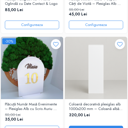
Oglindă cu Date Contact & Logo
Cărți de Vizită – Plexiglas Alb &
Auriu cu Coduri QR Personalizate
85,00 Lei
55,00 Lei
45,00 Lei
Configureaza
Configureaza
-30%
Plăcuță Număr Masă Evenimente
Coloană decorativă plexiglas alb
– Plexiglas Alb cu Scris Auriu &
1000x200 mm – Coloană albă
Autocolant Negru
evenimente
50,00 Lei
320,00 Lei
35,00 Lei