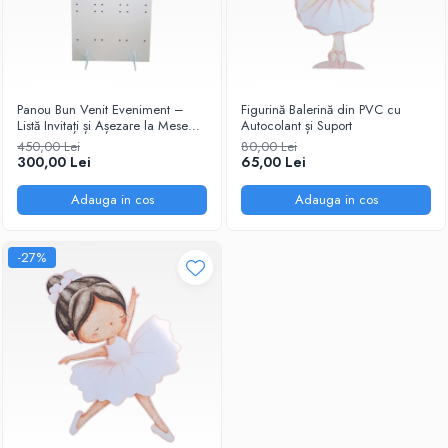
Panou Bun Venit Eveniment –
Figurină Balerină din PVC cu
Listă Invitați și Așezare la Mese
Autocolant și Suport
pentru Nuntă / Botez /
450,00 Lei
80,00 Lei
Evenimente Speciale
300,00 Lei
65,00 Lei
Adauga in cos
Adauga in cos
-27%