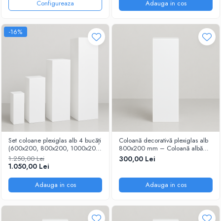
Configureaza
Adauga in cos
-16%
Set coloane plexiglas alb 4 bucăți
Coloană decorativă plexiglas alb
(600x200, 800x200, 1000x200,
800x200 mm – Coloană albă
1200x200 mm) – decor
evenimente
1.250,00 Lei
300,00 Lei
evenimente
1.050,00 Lei
Adauga in cos
Adauga in cos