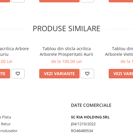
ii comerciale sau proiecte
 cerinte speciale, te rugam sa ne
PRODUSE SIMILARE
acrilica Arbore
Tablou din sticla acrilica
Tablou din 
Auriu
Arborele Prosperitatii Aurii
Arborele Vieti
,00 Lei
de la 100,00 Lei
de la 
NTE
VEZI VARIANTE
VEZI VAR
DATE COMERCIALE
 Plata
SC RIA HOLDING SRL
e Retur
J04/1210/2022
Produselor
RO46489534