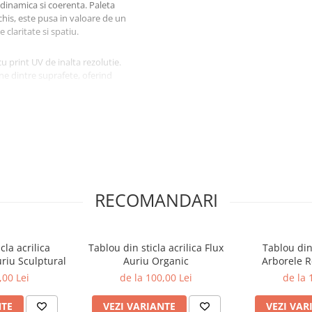
 dinamica si coerenta. Paleta
is, este pusa in valoare de un
 claritate si spatiu.
cu print UV de inalta rezolutie.
ine dintre suprafete, oferind
a, ideala pentru interioare
nul contemporan si arta
uternic, fara a incarca atmosfera.
lui. Permite reglaj precis si
vizibile.
RECOMANDARI
cranului
cla acrilica
Tablou din sticla acrilica Flux
Tablou din 
uriu Sculptural
Auriu Organic
Arborele Re
,00 Lei
de la 100,00 Lei
de la 
 oferta standard sau doresti
NTE
VEZI VARIANTE
VEZI VAR