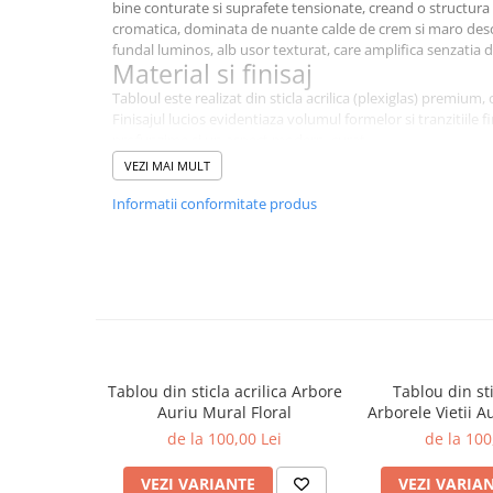
bine conturate si suprafete tensionate, creand o structura
cromatica, dominata de nuante calde de crem si maro desch
fundal luminos, alb usor texturat, care amplifica senzatia de
Material si finisaj
Tabloul este realizat din sticla acrilica (plexiglas) premium, 
Finisajul lucios evidentiaza volumul formelor si tranzitiile f
profunzime si un aspect modern, curat.
Impact vizual si stil
VEZI MAI MULT
Forma Vitae este o piesa decorativa luminoasa si sofisticat
Informatii conformitate produs
minimaliste, spatii moderne sau zone care apreciaza desig
abstracta. Aspectul sau sculptural aduce un accent vizual p
Sistem de prindere FLUX®
Sistem de prindere invizibil FLUX®, montat pe spatele tablou
creeaza un efect elegant de plutire pe perete, fara elemente 
Informatii importante
Produs realizat la comanda
Culorile pot avea usoare variatii in functie de setarile e
Imagine generata cu ajutorul AI
Tablou din sticla acrilica Arbore
Tablou din sti
Recomandat pentru decor interior
Auriu Mural Floral
Arborele Vietii A
Comenzi speciale
de la 100,00 Lei
de la 100
Ai nevoie de dimensiuni diferite fata de cele disponibile in
adaptarea tabloului pentru un proiect de amenajare?
VEZI VARIANTE
VEZI VARIA