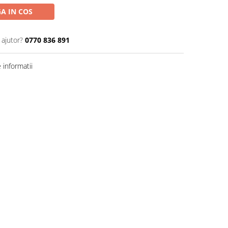
A IN COS
 ajutor?
0770 836 891
informatii