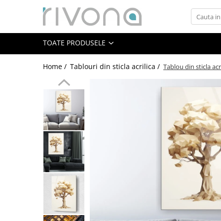
Toate Produsele
TOATE PRODUSELE
Plăcuțe casă personalizate
Plăcuțe apartament personalizate
Home /
Tablouri din sticla acrilica /
Tablou din sticla ac
Plăcuțe scară de bloc
Placute & Semnalistica
HoReCa
Institutii publice
QR & Social
Decor evenimente
Botez
Evenimente corporate
Nunta
Cadouri personalizate premium