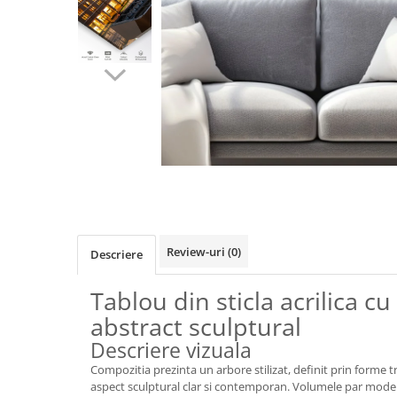
Trofee personalizate din acrilic
Tablouri din sticla acrilica
Animale fantastice
Arbori Aurii Contemporani
Peisaje urbane
Siluete & Portrete Artistice
Tablouri cu orase celebre
Distribuie
Texturi Abstracte
pe
Facebook
Tablouri personalizate
Review-uri
(0)
Descriere
Tablou din sticla acrilica c
abstract sculptural
Descriere vizuala
Compozitia prezinta un arbore stilizat, definit prin forme 
aspect sculptural clar si contemporan. Volumele par model