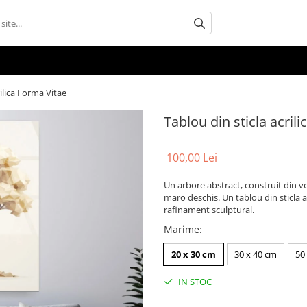
rilica Forma Vitae
Tablou din sticla acril
100,00 Lei
Un arbore abstract, construit din 
maro deschis. Un tablou din sticla a
rafinament sculptural.
Marime
:
20 x 30 cm
30 x 40 cm
50
IN STOC