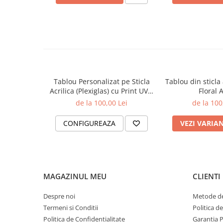
Realizam tablouri la comanda pentru hoteluri, birouri, spat
rezidentiale premium. Pentru dimensiuni personalizate sau
contactezi direct.
Telefon / WhatsApp: 0770 836 891
Email: office@rivona.ro
Tablou Personalizat pe Sticla
Tablou din sticla 
Acrilica (Plexiglas) cu Print UV –
Floral 
Imaginea Ta, Efect Premium
de la 100,00 Lei
de la 100
CONFIGUREAZA
VEZI VARIA
MAGAZINUL MEU
CLIENTI
Despre noi
Metode de
Termeni si Conditii
Politica d
Politica de Confidentialitate
Garantia 