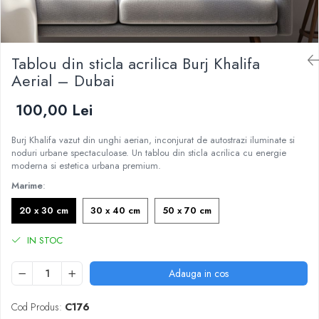
Tablou din sticla acrilica Burj Khalifa
Aerial – Dubai
100,00 Lei
Burj Khalifa vazut din unghi aerian, inconjurat de autostrazi iluminate si
noduri urbane spectaculoase. Un tablou din sticla acrilica cu energie
moderna si estetica urbana premium.
Marime
:
20 x 30 cm
30 x 40 cm
50 x 70 cm
IN STOC
Adauga in cos
Cod Produs:
C176