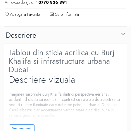
Ai nevoie de ajutor?
0770 836 891
Adauga la Favorite
Cere informatii
Descriere
Tablou din sticla acrilica cu Burj
Khalifa si infrastructura urbana
Dubai
Descriere vizuala
Imaginea surprinde Burj Khalifa dintr-o perspectiva aeriana,
evidentiind silueta sa iconica in contrast cu retelele de autostrazi si
noduri rutiere iluminate care definesc peisajul urban al Dubaiului.
Cerul albastru clar accentueaza verticalitatea cladirii si pune in
valoare geometria orasului.
Compozitia transmite dinamism, dezvoltare si ambitie, ilustrand
echilibrul dintre arhitectura emblematica si infrastructura moderna
Vezi mai mult