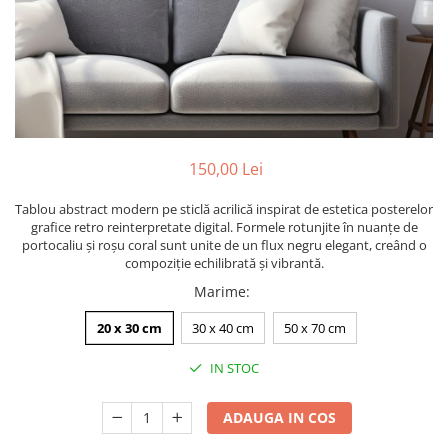
Trofee personalizate din acrilic
Tablouri din sticla acrilica
Animale fantastice
Arbori Aurii Contemporani
Peisaje urbane
Siluete & Portrete Artistice
150,00 Lei
Tablouri cu orase celebre
Tablou abstract modern pe sticlă acrilică inspirat de estetica posterelor
Texturi Abstracte
grafice retro reinterpretate digital. Formele rotunjite în nuanțe de
Tablouri personalizate
portocaliu și roșu coral sunt unite de un flux negru elegant, creând o
compoziție echilibrată și vibrantă.
Marime
:
20 x 30 cm
30 x 40 cm
50 x 70 cm
IN STOC
ADAUGA IN COS