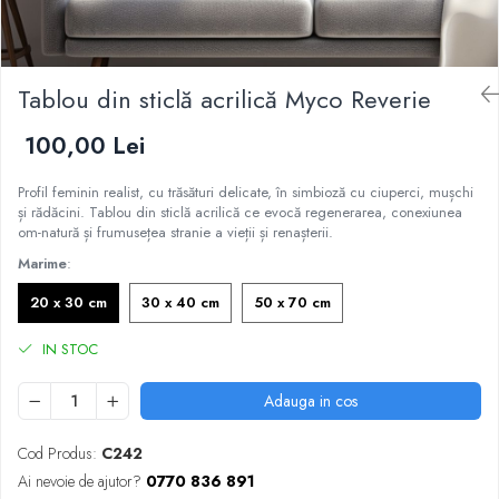
Tablou din sticlă acrilică Myco Reverie
100,00 Lei
Profil feminin realist, cu trăsături delicate, în simbioză cu ciuperci, mușchi
și rădăcini. Tablou din sticlă acrilică ce evocă regenerarea, conexiunea
om-natură și frumusețea stranie a vieții și renașterii.
Marime
:
20 x 30 cm
30 x 40 cm
50 x 70 cm
IN STOC
Adauga in cos
Cod Produs:
C242
Ai nevoie de ajutor?
0770 836 891