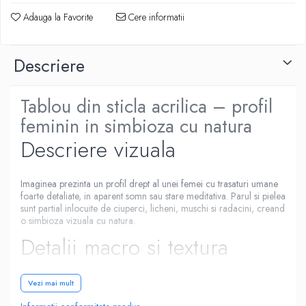
Adauga la Favorite
Cere informatii
Descriere
Tablou din sticla acrilica – profil
feminin in simbioza cu natura
Descriere vizuala
Imaginea prezinta un profil drept al unei femei cu trasaturi umane
foarte detaliate, in aparent somn sau stare meditativa. Parul si pielea
sunt partial inlocuite de ciuperci, licheni, muschi si radacini, creand
o simbioza vizuala cu natura.
Detalii macro si textura
Fire fine de tip panza de paianjen sau miceliu acopera fata, oferind
Vezi mai mult
mister si profunzime. Fundalul gri neutru accentueaza volumetria si