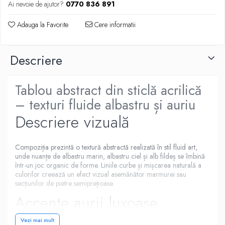
Ai nevoie de ajutor?
0770 836 891
Adauga la Favorite
Cere informatii
Descriere
Tablou abstract din sticlă acrilică
– texturi fluide albastru și auriu
Descriere vizuală
Compoziția prezintă o textură abstractă realizată în stil fluid art,
unde nuanțe de albastru marin, albastru ciel și alb fildeș se îmbină
într-un joc organic de forme. Liniile curbe și mișcarea naturală a
culorilor creează un efect vizual asemănător marmurei sau
secțiunilor de pietre semiprețioase.
Accente aurii luxoase
Vezi mai mult