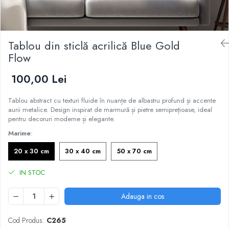
Tablou din sticlă acrilică Blue Gold
Flow
100,00 Lei
Tablou abstract cu texturi fluide în nuanțe de albastru profund și accente
aurii metalice. Design inspirat de marmură și pietre semiprețioase, ideal
pentru decoruri moderne și elegante.
Marime
:
20 x 30 cm
30 x 40 cm
50 x 70 cm
IN STOC
Adauga in cos
Cod Produs:
C265