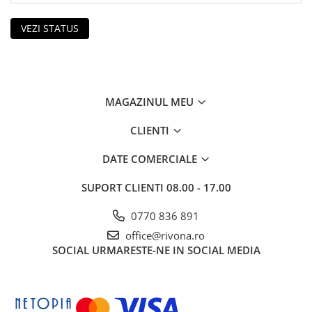
Trofee personalizate din acrilic
Tablouri din sticla acrilica
VEZI STATUS
Animale fantastice
Arbori Aurii Contemporani
Peisaje urbane
MAGAZINUL MEU
Siluete & Portrete Artistice
Tablouri cu orase celebre
CLIENTI
Texturi Abstracte
DATE COMERCIALE
Tablouri personalizate
SUPORT CLIENTI
08.00 - 17.00
0770 836 891
office@rivona.ro
SOCIAL
URMARESTE-NE IN SOCIAL MEDIA