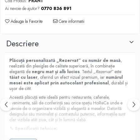
Cod Produs:
PRAN1
Ai nevoie de ajutor?
0770 836 891
Adauga la Favorite
Cere informatii
Descriere
Plăcuță personalizată „Rezervat” cu număr de masă
,
realizată din plexiglas de calitate superioară, în combinație
elegantă de
negru mat și alb lucios
. Textul
„Rezervat”
este
tăiat cu laser
, oferind un efect vizual premium, iar
numărul
mesei este aplicat prin autocolant profesional
, durabil și
ușor de citit.
Această plăcuță este ideală pentru restaurante, cafenele,
evenimente, săli de conferință sau orice spațiu HoReCa unde e
nevoie de o organizare vizibilă și elegantă a meselor. Datorită
designului său minimalist și contrastului puternic, informațiile sunt
clar vizibile atât ziua, cât și în lumină slabă.
🔧
Specificații tehnice: