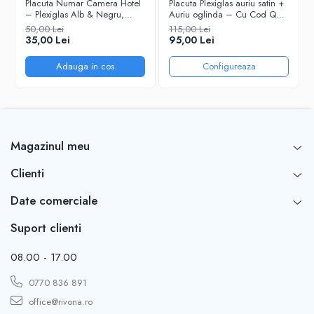
Placuta Numar Camera Hotel
Placuta Plexiglas auriu satin +
– Plexiglas Alb & Negru,
Auriu oglinda – Cu Cod QR
P
Design Elegant
Personalizat
50,00 Lei
115,00 Lei
35,00 Lei
95,00 Lei
Adauga in cos
Configureaza
Magazinul meu
Clienti
Date comerciale
Suport clienti
08.00 - 17.00
0770 836 891
office@rivona.ro