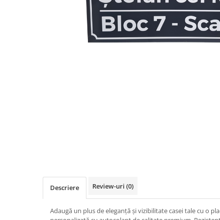
Trofee personalizate din acrilic
Tablouri din sticla acrilica
Animale fantastice
Arbori Aurii Contemporani
Peisaje urbane
Siluete & Portrete Artistice
Tablouri cu orase celebre
Texturi Abstracte
Tablouri personalizate
Distribuie
pe
Facebook
Review-uri
(0)
Descriere
Adaugă un plus de eleganță și vizibilitate casei tale cu o 