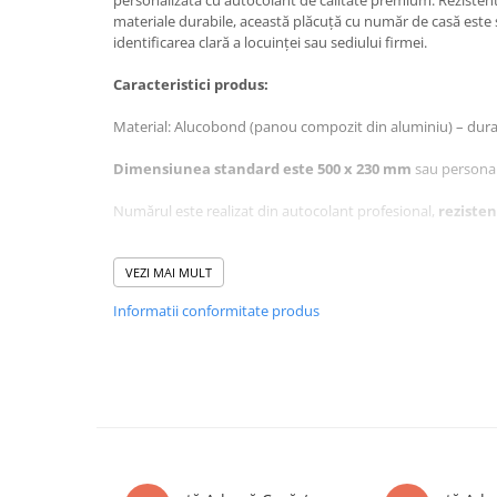
personalizată cu autocolant de calitate premium. Rezistentă
materiale durabile, această plăcuță cu număr de casă este 
identificarea clară a locuinței sau sediului firmei.
Caracteristici produs:
Material: Alucobond (panou compozit din aluminiu) – durabil
Dimensiunea standard este 500 x 230 mm
sau personali
Numărul este realizat din autocolant profesional,
rezisten
Montaj facil – cu surburi sau lipire
VEZI MAI MULT
Potrivită pentru: casă, vilă, scara de bloc
Informatii conformitate produs
Avantaje:
Vizibilitate excelentă zi și noapte
Design modern și elegant, care se potrivește cu orice stil ar
Nu necesită întreținere – rezistă ani de zile fără de