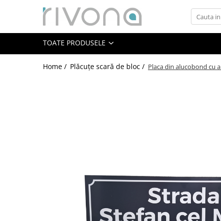
Toate Produsele
TOATE PRODUSELE
Plăcuțe casă personalizate
Plăcuțe apartament personalizate
Home /
Plăcuțe scară de bloc /
Placa din alucobond cu a
Plăcuțe scară de bloc
Placute & Semnalistica
HoReCa
Institutii publice
QR & Social
Decor evenimente
Botez
Evenimente corporate
Nunta
Cadouri personalizate premium