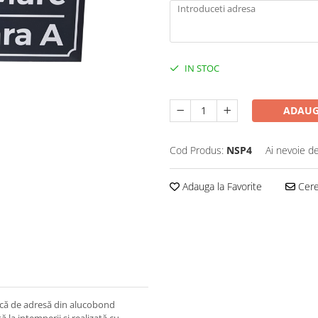
IN STOC
ADAUG
Cod Produs:
NSP4
Ai nevoie de
Adauga la Favorite
Cere 
placă de adresă din alucobond