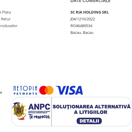
DATE COMERCIALE
 Plata
SC RIA HOLDING SRL
e Retur
J04/1210/2022
Produselor
RO46489534
Bacau, Bacau
ce