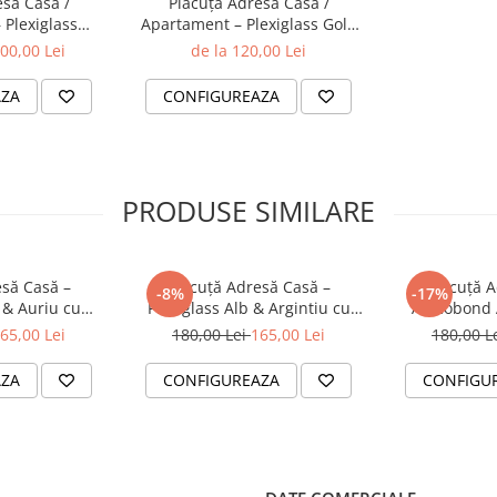
esă Casă /
Plăcuță Adresă Casă /
 Plexiglass
Apartament – Plexiglass Gold
 fi montate pe poartă, gard,
arent
Oglindă și Negru Lucios
00,00 Lei
de la 120,00 Lei
ă a locuinței.
i serie?
AZA
CONFIGUREAZA
aceeași gamă (ex: pentru
e diferită
față de opțiunile
PRODUSE SIMILARE
aptată nevoilor tale!
esă Casă –
Plăcuță Adresă Casă –
Plăcuță A
-8%
-17%
 & Auriu cu
Plexiglass Alb & Argintiu cu
Alucobond A
ă Integrată
Lumină Solară Integrată
Negru cu 
65,00 Lei
180,00 Lei
165,00 Lei
180,00 L
Int
AZA
CONFIGUREAZA
CONFIGU