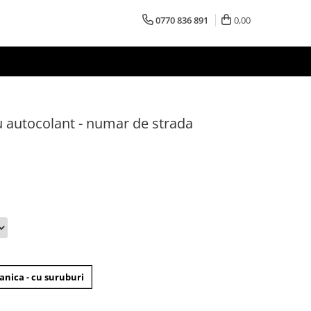
0770 836 891
0,00
u autocolant - numar de strada
nica - cu suruburi