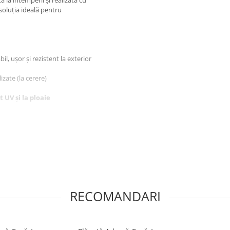
 la intemperii și realizată cu
soluția ideală pentru
, ușor și rezistent la exterior
zate (la cerere)
t UV și la ploaie
RECOMANDARI
hitectural
colorare sau deformare