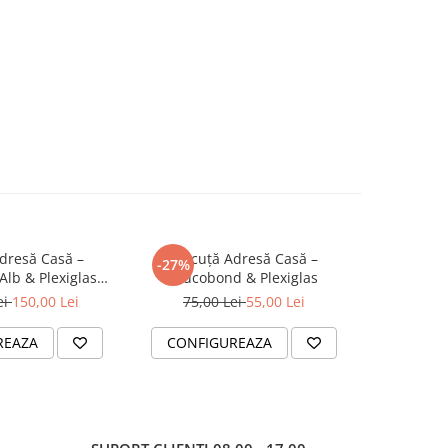
dresă Casă –
Plăcuță Adresă Casă –
-27%
lb & Plexiglas
Alucobond & Plexiglas
Lumină Solară
ei
150,00 Lei
75,00 Lei
55,00 Lei
egrată
REAZA
CONFIGUREAZA