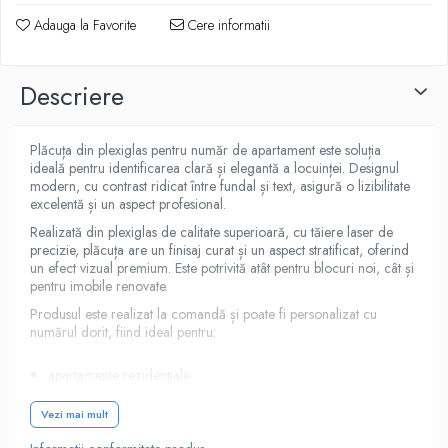
Adauga la Favorite
Cere informatii
Descriere
Plăcuța din plexiglas pentru număr de apartament este soluția
ideală pentru identificarea clară și elegantă a locuinței. Designul
modern, cu contrast ridicat între fundal și text, asigură o lizibilitate
excelentă și un aspect profesional.
Realizată din plexiglas de calitate superioară, cu tăiere laser de
precizie, plăcuța are un finisaj curat și un aspect stratificat, oferind
un efect vizual premium. Este potrivită atât pentru blocuri noi, cât și
pentru imobile renovate.
Produsul este realizat la comandă și poate fi personalizat cu
numărul dorit, fiind ideal pentru:
apartamente rezidențiale
dezvoltatori imobiliari
Vezi mai mult
administratori de imobile