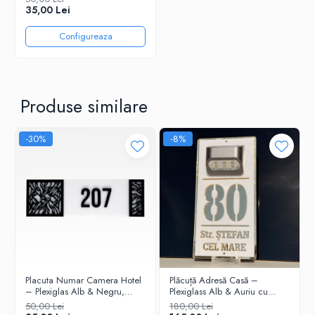
35,00 Lei
Configureaza
Produse similare
-30%
-8%
Placuta Numar Camera Hotel
Plăcuță Adresă Casă –
– Plexiglas Alb & Negru,
Plexiglass Alb & Auriu cu
Design Elegant
Lumină Solară Integrată
50,00 Lei
180,00 Lei