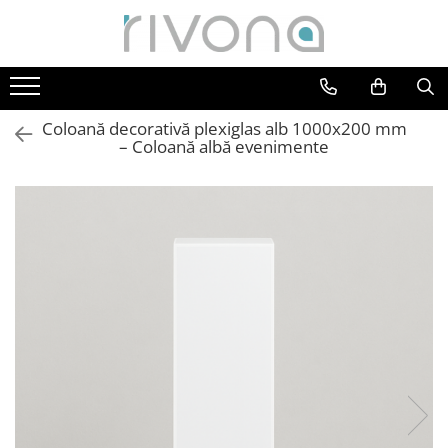
Toate Produsele
Plăcuțe casă personalizate
Coloană decorativă plexiglas alb 1000x200 mm
Plăcuțe apartament personalizate
– Coloană albă evenimente
Plăcuțe scară de bloc
Placute & Semnalistica
HoReCa
Institutii publice
QR & Social
Decor evenimente
Botez
Evenimente corporate
Nunta
Cadouri personalizate premium