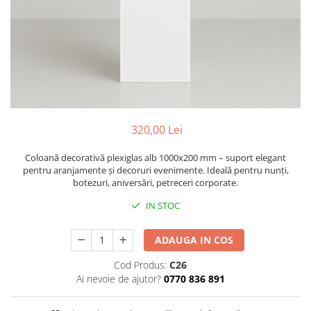
Trofee personalizate din acrilic
Tablouri din sticla acrilica
Animale fantastice
Arbori Aurii Contemporani
Peisaje urbane
Siluete & Portrete Artistice
Tablouri cu orase celebre
320,00 Lei
Texturi Abstracte
Coloană decorativă plexiglas alb 1000x200 mm – suport elegant
Tablouri personalizate
pentru aranjamente și decoruri evenimente. Ideală pentru nunți,
botezuri, aniversări, petreceri corporate.
IN STOC
ADAUGA IN COS
Cod Produs:
C26
Ai nevoie de ajutor?
0770 836 891