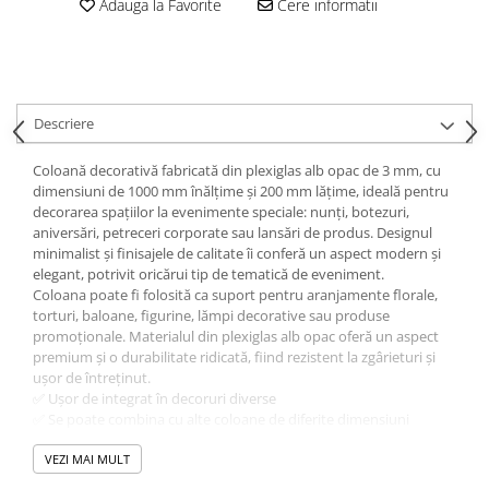
Adauga la Favorite
Cere informatii
Descriere
Coloană decorativă fabricată din plexiglas alb opac de 3 mm, cu
dimensiuni de 1000 mm înălțime și 200 mm lățime, ideală pentru
decorarea spațiilor la evenimente speciale: nunți, botezuri,
aniversări, petreceri corporate sau lansări de produs. Designul
minimalist și finisajele de calitate îi conferă un aspect modern și
elegant, potrivit oricărui tip de tematică de eveniment.
Coloana poate fi folosită ca suport pentru aranjamente florale,
torturi, baloane, figurine, lămpi decorative sau produse
promoționale. Materialul din plexiglas alb opac oferă un aspect
premium și o durabilitate ridicată, fiind rezistent la zgârieturi și
ușor de întreținut.
✅ Ușor de integrat în decoruri diverse
✅ Se poate combina cu alte coloane de diferite dimensiuni
✅ Recomandată pentru organizatori de evenimente, florării,
locații HoReCa, showroom-uri
VEZI MAI MULT
IMPORTANT:
La cerere, putem realiza coloane pe dimensiuni