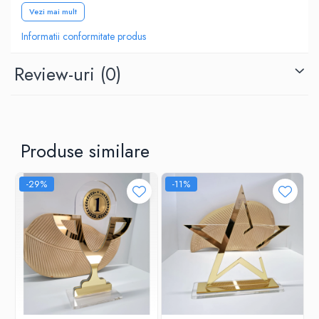
✔ Dimensiuni standard: 14 x 22 cm (sau la cerere)
Vezi mai mult
✔ Realizat din plexiglas transparent gravat cu detalii personalizate
✔ ABS auriu periat gravat – pentru un contrast elegant și
Informatii conformitate produs
profesional
✔ Bază stabilă pentru expunere verticală pe raft sau vitrină
Review-uri
(0)
✔ Gravură inclusă – text, logo, poziționare câștigător etc.
📩
Comenzi speciale sau mai multe plăcuțe din aceeași
serie?
Dacă ai nevoie de
mai multe plăcuțe personalizate
din
aceeași gamă (ex: pentru hoteluri, birouri, pensiuni) sau dacă
Produse similare
dorești o
personalizare diferită
față de opțiunile afișate,
te
rugăm să ne contactezi direct
:
📞 Telefon / WhatsApp:
[0770 836 891]
-29%
-11%
✉️ Email:
office@rivona.ro
Suntem bucuroși să te ajutăm cu o ofertă personalizată, adaptată
nevoilor tale!