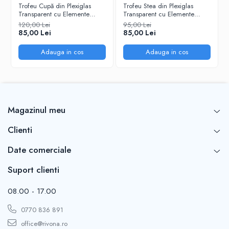
Trofeu Cupă din Plexiglas
Trofeu Stea din Plexiglas
Transparent cu Elemente
Transparent cu Elemente
Auriu – Design Elegant
Auriu – Design Modern și
120,00 Lei
95,00 Lei
Elegant
85,00 Lei
85,00 Lei
Adauga in cos
Adauga in cos
Magazinul meu
Clienti
Date comerciale
Suport clienti
08.00 - 17.00
0770 836 891
office@rivona.ro